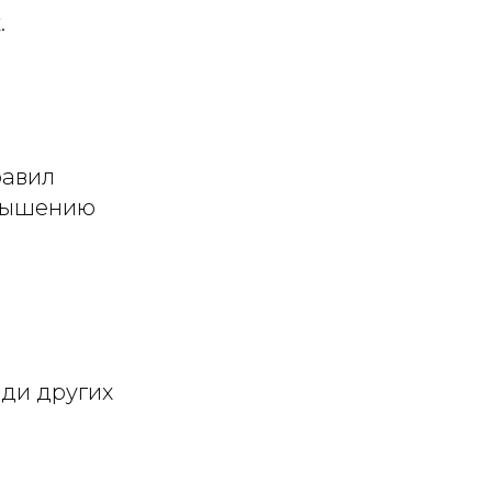
.
равил
овышению
еди других