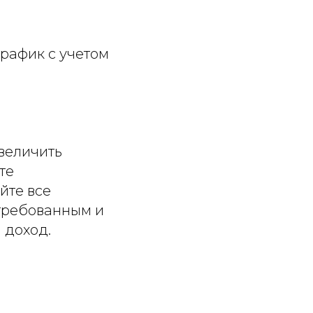
рафик с учетом
увеличить
те
йте все
стребованным и
 доход.