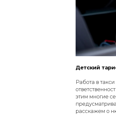
Детский тари
Работа в такси
ответственност
этим многие с
предусматрива
расскажем о н