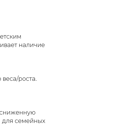
детским
чивает наличие
 веса/роста.
 сниженную
м для семейных