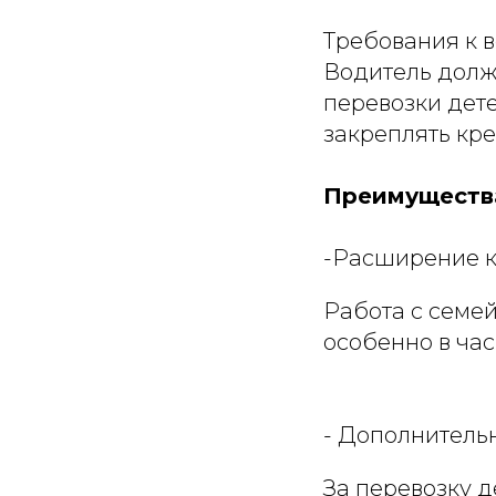
Требования к 
Водитель долж
перевозки дет
закреплять кре
Преимущества
-Расширение к
Работа с семе
особенно в час
- Дополнитель
За перевозку д