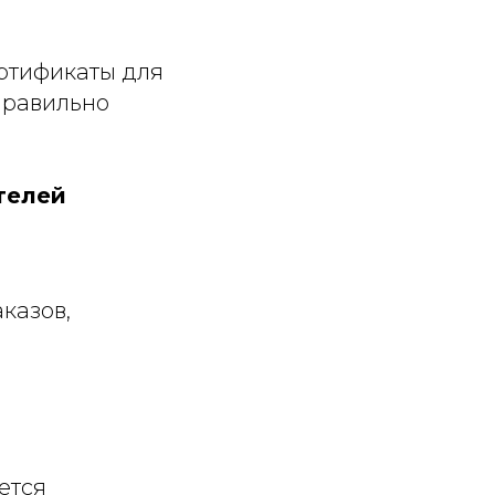
ртификаты для
правильно
телей
казов,
ется