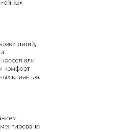
емейных
озки детей,
 и
 кресел или
 и комфорт
ных клиентов.
ванием
ламентировано