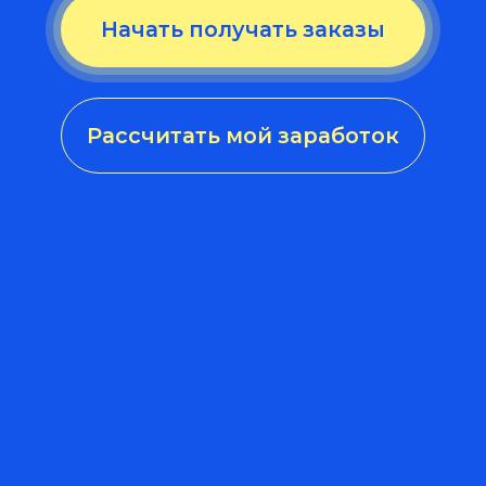
Моментальный вывод
денег в любое время
Определяете сами — когда,
сколько и где работать
Служба поддержки
отвечает за 1 минуту
От 0 лет опыта
и без вложений