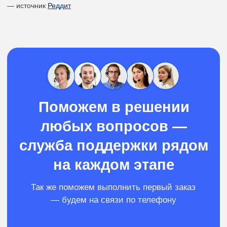
Расскажем обо всех
условиях
Подскажем с выбором
агрегатора
Организуем стабильный
поток заказов
Выбирайте наиболее выгодные
Подключим вас
слоты от разных агрегаторов
к сервису
Начать получать заказы
Свяжемся
получите свой первый заказ через 15 минут
в течение 5 минут