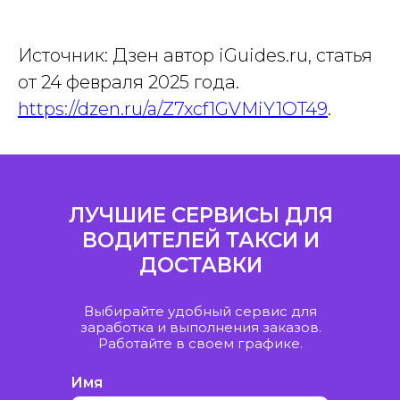
Источник: Дзен автор iGuides.ru, статья
от 24 февраля 2025 года.
https://dzen.ru/a/Z7xcf1GVMiY1OT49
.
Контакты
ЛУЧШИЕ СЕРВИСЫ ДЛЯ
ВОДИТЕЛЕЙ ТАКСИ И
ДОСТАВКИ
Подключиться за 15 мин
Выбирайте удобный сервис для
заработка и выполнения заказов.
Работайте в своем графике.
Как работать в Яндекс Такси
при нестабильном интернете?
Имя