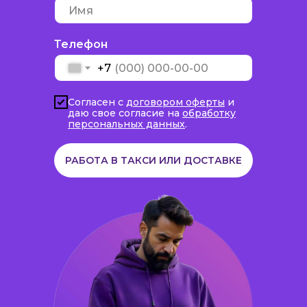
Приложение для работы
Яндекс Про
Телефон
Ситистарт
+7
DIDI
Согласен c
договором оферты
и
Шоппер
даю свое согласие на
обработку
персональных данных
.
Dostavista
TaxiCRM
РАБОТА В ТАКСИ ИЛИ ДОСТАВКЕ
Таксиагрегатор
Jump.Taxi
Работа в такси
Яндекс такси
Ситимобил
DIDI
Wildberries