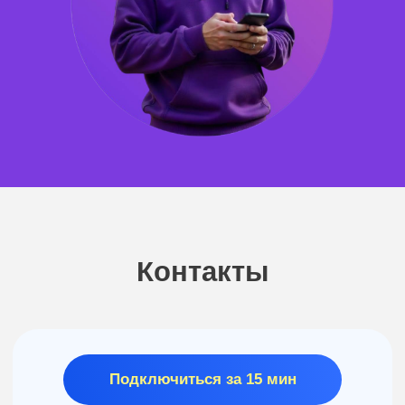
Работа в доставке
Яндекс доставка
Купер
Dostavista
Работа на авто в компании
Яндекс
Ситимобил
СитиПарк
Блог
Новости
Работа у нас. Вакансии
Оформление разрешения
Сертификаты Яндекс