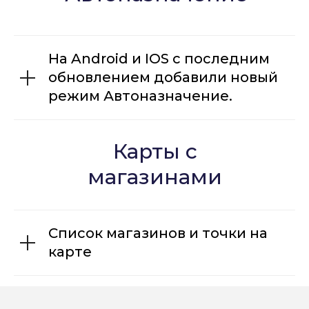
Dostavista
Работа на авто в компании
Яндекс
На Android и IOS с последним
Ситимобил
обновлением добавили новый
СитиПарк
режим Автоназначение.
Блог
Карты с
Новости
Работа у нас. Вакансии
магазинами
Оформление разрешения
Сертификаты Яндекс
Список магазинов и точки на
карте
Подключаем водителей
и курьеров к агрегаторам
по всей России