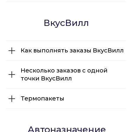
DIDI
Шоппер
ВкусВилл
Dostavista
TaxiCRM
Таксиагрегатор
Как выполнять заказы ВкусВилл
Jump.Taxi
Работа в такси
Яндекс такси
Несколько заказов с одной
точки ВкусВилл
Ситимобил
DIDI
Wildberries
Термопакеты
Работа в доставке
Яндекс доставка
Купер
Автоназначение