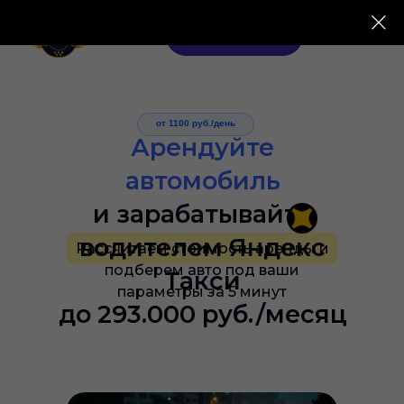
Чат для водителей
от 1100 руб./день
Арендуйте
автомобиль
и зарабатывайте
водителем Яндекс
Рассчитаем стоимость аренды и
подберем авто под ваши
Такси
параметры за 5 минут
до 293.000 руб./месяц