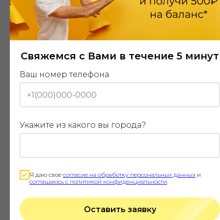
Belgee X70
2300
р.
Год: 2024
Свяжемся с Вами в течение 5 минут
Комиссия парка: от 0% до 3%
Минимальный срок аренды: от 1 дня
Коробка передач: Автомат
Ваш номер телефона
Тип топлива: Бензин
Тариф: Комфорт+
Оставить заявку
Укажите из какого вы города?
Я даю свое
согласие на обработку персональных данных
и
соглашаюсь с политикой конфиденциальности
.
Не нашли, что искали?
Поможем подобрать нужную
Оставить заявку