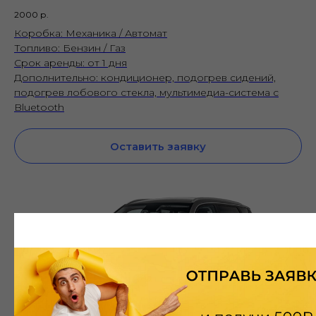
2000
р.
Коробка: Механика / Автомат
Топливо: Бензин / Газ
Срок аренды: от 1 дня
Дополнительно: кондиционер, подогрев сидений,
подогрев лобового стекла, мультимедиа-система с
Bluetooth
Оставить заявку