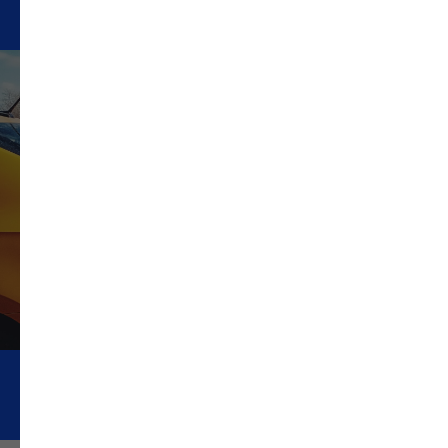
ответственность таксопарка.
Яндекс
Ситимобил
СитиПарк
Блог
Новости
Работа у нас. Вакансии
Оформление разрешения
Сертификаты Яндекс
Подключаем водителей
и курьеров к агрегаторам
по всей России
ОГРН 1216600001188
ИНН 6658540888