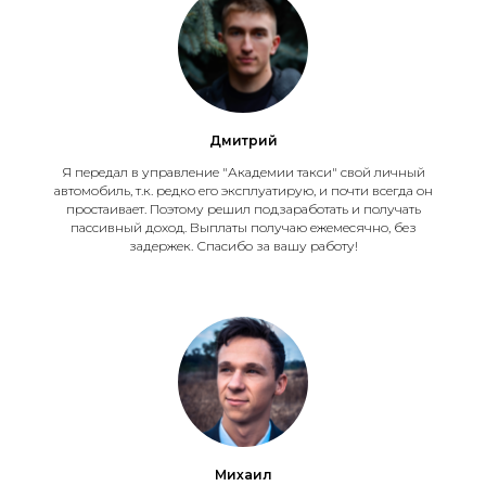
DIDI
Шоппер
Dostavista
TaxiCRM
Дмитрий
Таксиагрегатор
Я передал в управление "Академии такси" свой личный
Jump.Taxi
автомобиль, т.к. редко его эксплуатирую, и почти всегда он
простаивает. Поэтому решил подзаработать и получать
Работа в такси
пассивный доход. Выплаты получаю ежемесячно, без
задержек. Спасибо за вашу работу!
Яндекс такси
Ситимобил
DIDI
Wildberries
Работа в доставке
Яндекс доставка
Купер
Михаил
Dostavista