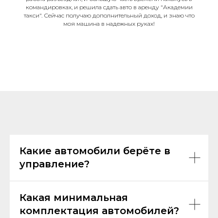
командировках, и решила сдать авто в аренду "Академии
ИНН 6658540888
такси". Сейчас получаю дополнительный доход, и знаю что
моя машина в надежных руках!
Политика конфиденциальности
Публичная оферта
Согласие на обработку персональных данных
Какие автомобили берёте в
управление?
Какая минимальная
комплектация автомобилей?