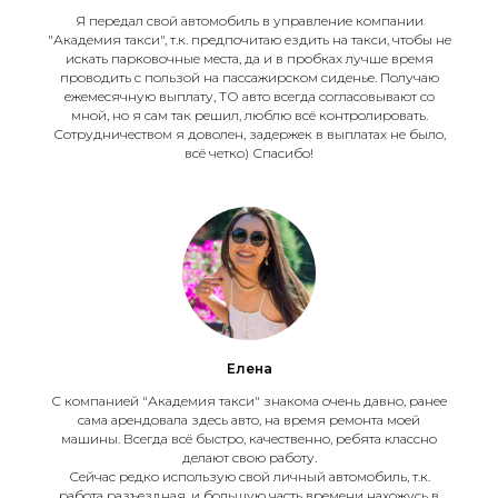
Я передал свой автомобиль в управление компании
Работа на авто в компании
"Академия такси", т.к. предпочитаю ездить на такси, чтобы не
искать парковочные места, да и в пробках лучше время
Яндекс
проводить с пользой на пассажирском сиденье. Получаю
ежемесячную выплату, ТО авто всегда согласовывают со
Ситимобил
мной, но я сам так решил, люблю всё контролировать.
Сотрудничеством я доволен, задержек в выплатах не было,
СитиПарк
всё четко) Спасибо!
Блог
Новости
Работа у нас. Вакансии
Оформление разрешения
Сертификаты Яндекс
Елена
С компанией "Академия такси" знакома очень давно, ранее
сама арендовала здесь авто, на время ремонта моей
Подключаем водителей
и курьеров к агрегаторам
машины. Всегда всё быстро, качественно, ребята классно
по всей России
делают свою работу.
Сейчас редко использую свой личный автомобиль, т.к.
работа разъездная, и большую часть времени нахожусь в
ОГРН 1216600001188